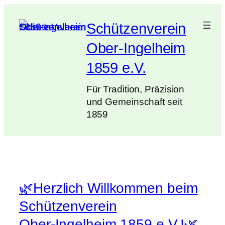
Zum
Inhalt
Schützenverein
springen
Ober-Ingelheim
1859 e.V.
Für Tradition, Präzision
und Gemeinschaft seit
1859
🌿Herzlich Willkommen beim
Schützenverein
Ober‑Ingelheim 1859 e.V.!🌿